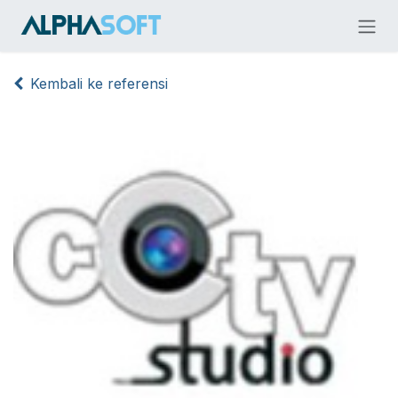
Skip ke Konten
Kembali ke referensi