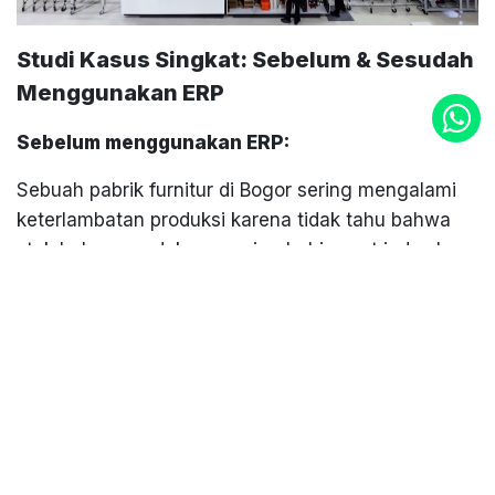
Studi Kasus Singkat: Sebelum & Sesudah
Menggunakan ERP
Sebelum menggunakan ERP:
Sebuah pabrik furnitur di Bogor sering mengalami
keterlambatan produksi karena tidak tahu bahwa
stok bahan pendukung sering habis saat jadwal
produksi tiba. Koordinasi antar tim masih
menggunakan chat manual dan spreadsheet.
Sehingga menimbulkan ketidakcocokan data
berujung pada terlambatnya proses produksi.
Setelah menggunakan ERP:
Dengan sistem ERP terintegrasi, tim pembelian bisa
langsung mendapat notifikasi ketika stok kemasan