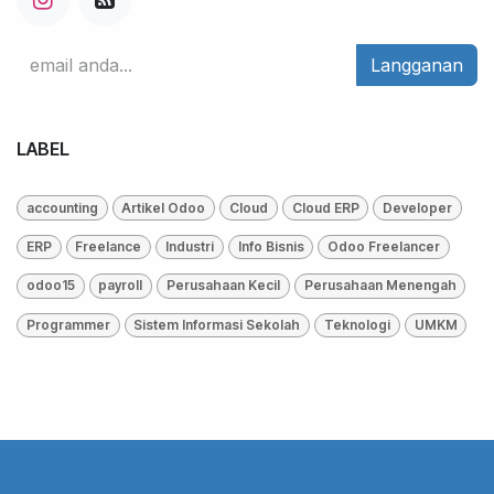
Langganan
LABEL
accounting
Artikel Odoo
Cloud
Cloud ERP
Developer
ERP
Freelance
Industri
Info Bisnis
Odoo Freelancer
odoo15
payroll
Perusahaan Kecil
Perusahaan Menengah
Programmer
Sistem Informasi Sekolah
Teknologi
UMKM