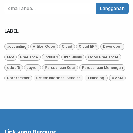
Langganan
LABEL
accounting
Artikel Odoo
Cloud
Cloud ERP
Developer
ERP
Freelance
Industri
Info Bisnis
Odoo Freelancer
odoo15
payroll
Perusahaan Kecil
Perusahaan Menengah
Programmer
Sistem Informasi Sekolah
Teknologi
UMKM
Link yang Berguna