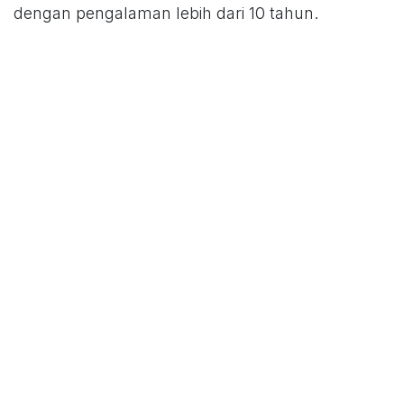
dengan pengalaman lebih dari 10 tahun.
di dalam
Blog ERP
Ema Kharisma
23 Juni 2026
SHARE POST INI
LABEL
BLOG-BLOG KAMI