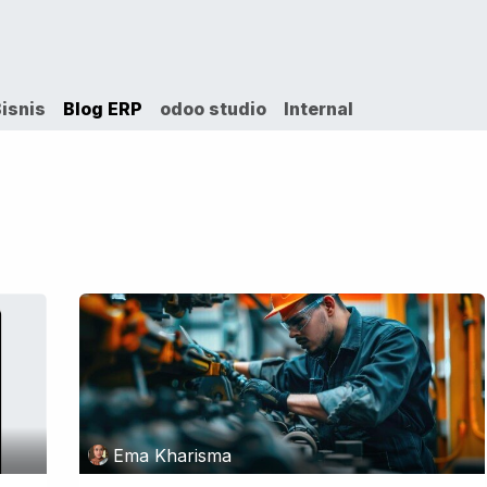
VICES
SOLUTIONS
COURSES
PORTOFO
isnis
Blog ERP
odoo studio
Internal
Ema Kharisma