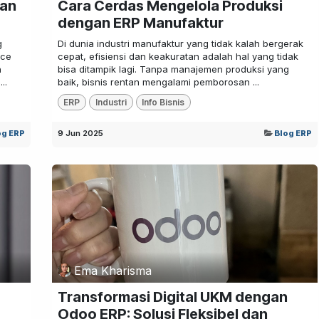
aan
Cara Cerdas Mengelola Produksi
dengan ERP Manufaktur
g
Di dunia industri manufaktur yang tidak kalah bergerak
rce
cepat, efisiensi dan keakuratan adalah hal yang tidak
n
bisa ditampik lagi. Tanpa manajemen produksi yang
..
baik, bisnis rentan mengalami pemborosan ...
ERP
Industri
Info Bisnis
og ERP
9 Jun 2025
Blog ERP
Ema Kharisma
Transformasi Digital UKM dengan
Odoo ERP: Solusi Fleksibel dan