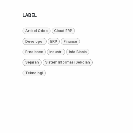
LABEL
Artikel Odoo
Cloud ERP
Developer
ERP
Finance
Freelance
Industri
Info Bisnis
Sejarah
Sistem Informasi Sekolah
Teknologi