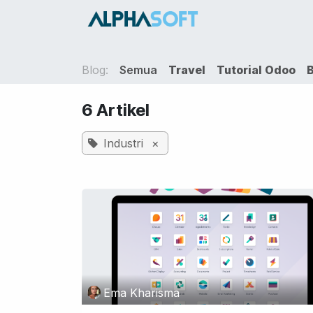
Skip ke Konten
HOME
SER
Blog:
Semua
Travel
Tutorial Odoo
B
6 Artikel
Industri
×
Ema Kharisma