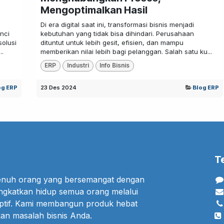
Mengoptimalkan Hasil
Di era digital saat ini, transformasi bisnis menjadi
nci
kebutuhan yang tidak bisa dihindari. Perusahaan
solusi
dituntut untuk lebih gesit, efisien, dan mampu
..
memberikan nilai lebih bagi pelanggan. Salah satu ku...
ERP
Industri
Info Bisnis
og ERP
23 Des 2024
Blog ERP
T
penuh orang yang bersemangat dengan
ngkatkan hidup semua orang melalui
uptif. Kami membangun produk hebat
an masalah bisnis Anda.