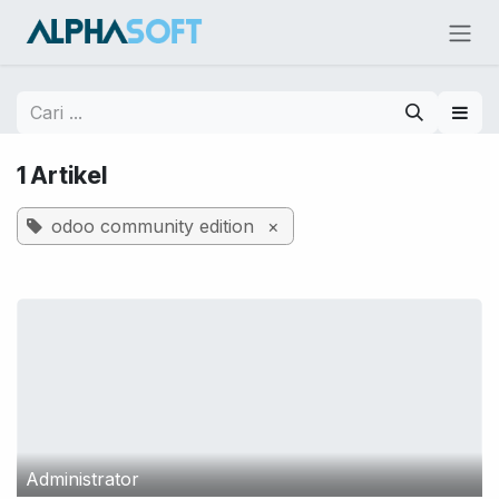
Skip ke Konten
1 Artikel
odoo community edition
×
Administrator