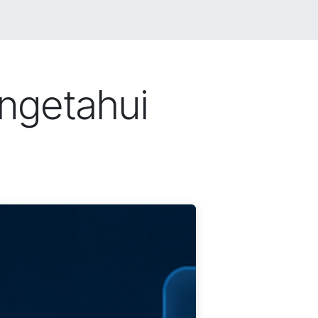
LIO
JOBS
BLOG
Toko
CONTACT US
ngetahui